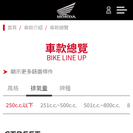
首頁
車款介紹
車款總覽
車款總覽
BIKE LINE UP
顯示更多篩選條件
風格
排氣量
牌種
250c.c.以下
251c.c.~500c.c.
501c.c.~800c.c.
80