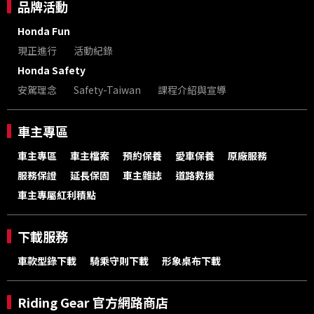
品牌活動
Honda Fun
現正進行
活動紀錄
Honda Safety
安駕理念
Safety-Taiwan
課程介紹與宣導
車主專區
車主專區
車主檔案
預約保養
愛車保養
原廠服務
服務保證
延長保固
車主雜誌
道路救援
車主專屬紅利積點
下載服務
車款型錄下載
騎乘守則下載
形象桌布下載
Riding Gear 官方網路商店