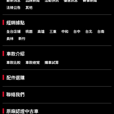
最新消息
品牌新聞
活動快訊
優惠訊息
賽事新聞
法規公告
其他
經銷據點
全台店鋪
桃園
高雄
三重
中和
台中
台北
台南
員林
新竹
車款介紹
車款比較
車款總覽
購車試算
配件選購
聯絡我們
原廠認證中古車