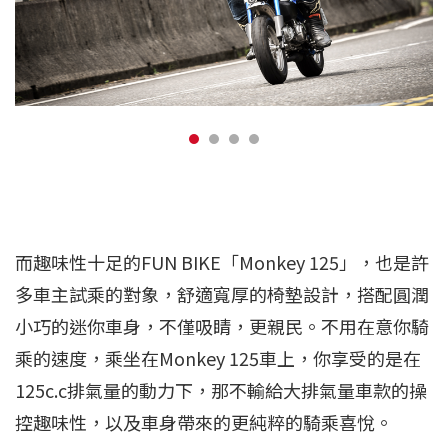
而趣味性十足的FUN BIKE「Monkey 125」，也是許
多車主試乘的對象，舒適寬厚的椅墊設計，搭配圓潤
小巧的迷你車身，不僅吸睛，更親民。不用在意你騎
乘的速度，乘坐在Monkey 125車上，你享受的是在
125c.c排氣量的動力下，那不輸給大排氣量車款的操
控趣味性，以及車身帶來的更純粹的騎乘喜悅。