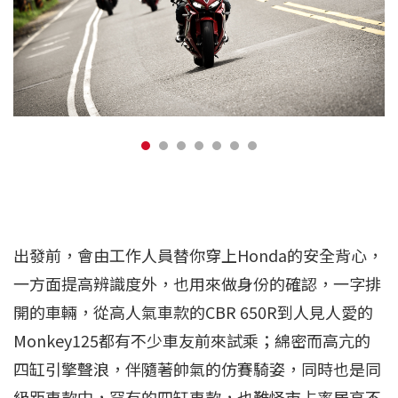
出發前，會由工作人員替你穿上Honda的安全背心，
一方面提高辨識度外，也用來做身份的確認，一字排
開的車輛，從高人氣車款的CBR 650R到人見人愛的
Monkey125都有不少車友前來試乘；綿密而高亢的
四缸引擎聲浪，伴隨著帥氣的仿賽騎姿，同時也是同
級距車款中，罕有的四缸車款，也難怪市占率居高不