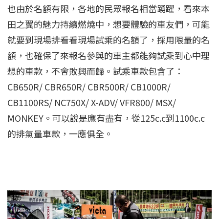
也由於名額有限，各地的民眾報名相當踴躍，看來本
田之翼的魅力持續燃燒中，想要體驗的車友們，可能
就要到現場排看看現場試乘的名額了，採用限量的名
額，也確保了來報名參與的車主都能夠試乘到心中理
想的車款，不會敗興而歸。試乘車款包含了：
CB650R/ CBR650R/ CBR500R/ CB1000R/
CB1100RS/ NC750X/ X-ADV/ VFR800/ MSX/
MONKEY。可以說是應有盡有，從125c.c到1100c.c
的排氣量車款，一應俱全。