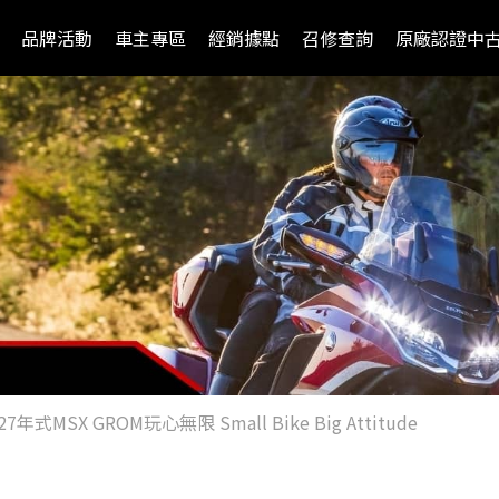
品牌活動
車主專區
經銷據點
召修查詢
原廠認證中
027年式MSX GROM玩心無限 Small Bike Big Attitude