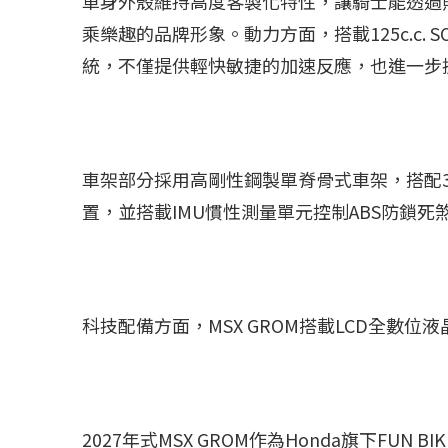
車身外殼維持高度客製化特性，讓騎士能透過
乘樂趣的品牌形象。動力方面，搭載125c.c. SO
統，不僅提供輕快敏捷的加速反應，也進一步提
車架部分採用高剛性鋼製單脊骨式車架，搭配
置，並搭載IMU慣性測量單元控制ABS防鎖
科技配備方面，MSX GROM搭載LCD全
2027年式MSX GROM作為Honda旗下