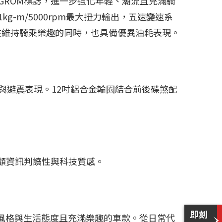
GROM標誌，進一步強化年輕、潮流且充滿騎
1kg-m/5000rpm最大扭力輸出，五速變速系
在維持騎乘樂趣的同時，也具備優異油耗表現。
與避震表現。12吋鋁合金輪圈結合前後碟煞配
兼顧資訊判讀性與科技質感。
現自我風格與生活態度且充滿樂趣的車款。從日常代