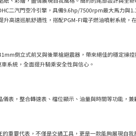
貼紙、彩繪，盡情展現自我風格。簡約的尾部設計與全新
HC二汽門空冷引擎，具備9.6hp/7500rpm最大馬力與1.
升高速巡航舒適性，搭配PGM-FI電子燃油噴射系統，
31mm倒立式前叉與後單槍避震器，帶來絕佳的穩定操控
死煞車系統，全面提升騎乘安全性與信心。
數位液晶儀表，整合轉速表、檔位顯示、油量與時間等功能，
FUN BIKE的重要代表，不僅是交通工具，更是一款能夠展