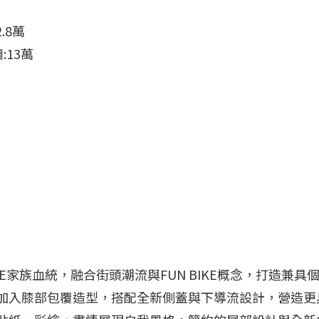
.8萬
:13萬
UN BIKE家族血統，融合街頭潮流與FUN BIKE概念，
加入膝部包覆造型，搭配全新側蓋與下導流設計，營造更