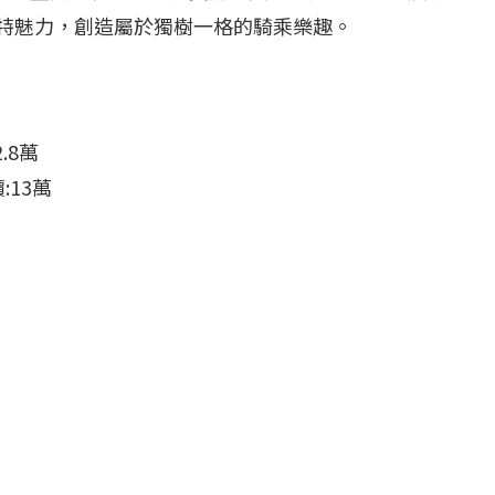
過獨特魅力，創造屬於獨樹一格的騎乘樂趣。
.8萬
:13萬