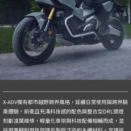
X-ADV獨有都市越野跨界風格，延續日常使用與跨界騎
乘體驗。前衛且充滿科技感的配色與整合型DRL頭燈
刻劃凌厲線條，輕量化車架與科技配備相輔而成，並
採用兼顧耐用性與降低製程汙染的永續材料。定速巡