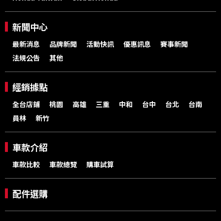
新聞中心
最新消息
品牌新聞
活動快訊
優惠訊息
賽事新聞
法規公告
其他
經銷據點
全台店鋪
桃園
高雄
三重
中和
台中
台北
台南
員林
新竹
車款介紹
車款比較
車款總覽
購車試算
配件選購