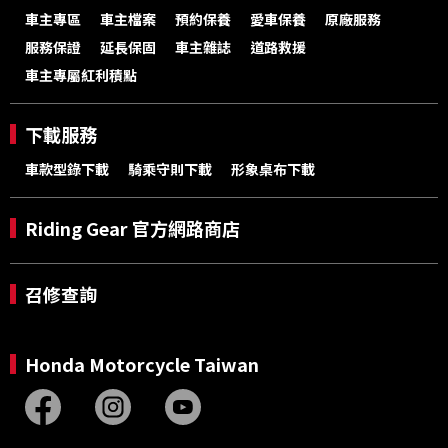
車主專區
車主檔案
預約保養
愛車保養
原廠服務
服務保證
延長保固
車主雜誌
道路救援
車主專屬紅利積點
下載服務
車款型錄下載
騎乘守則下載
形象桌布下載
Riding Gear 官方網路商店
召修查詢
Honda Motorcycle Taiwan