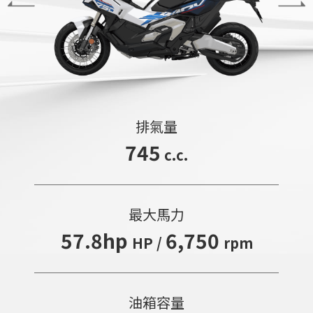
排氣量
745
c.c.
最大馬力
57.8hp
6,750
HP /
rpm
油箱容量