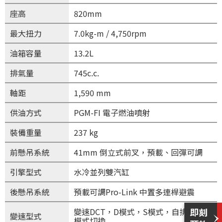
座高
820mm
最大扭力
7.0kg-m / 4,750rpm
油箱容量
13.2L
排氣量
745c.c.
軸距
1,590 mm
供油方式
PGM-FI 電子燃油噴射
裝備重量
237 kg
前懸吊系統
41mm 倒立式前叉，預載、回彈可調
引擎型式
水冷並列雙汽缸
後懸吊系統
預載可調Pro-Link 中置多連桿避震
變速DCT，D模式，S模式，自排/手排
變速型式
模式切換