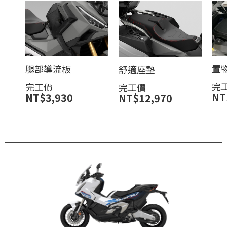
置
腿部導流板
舒適座墊
完
完工價
完工價
NT
NT$3,930
NT$12,970