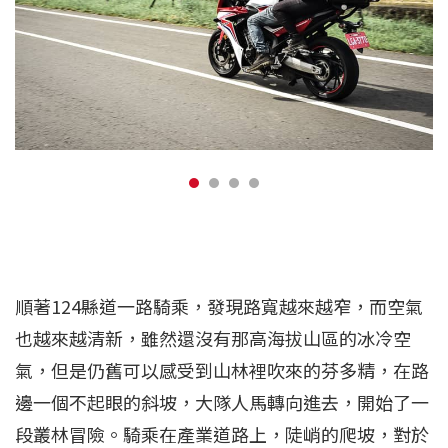
順著124縣道一路騎乘，發現路寬越來越窄，而空氣
也越來越清新，雖然還沒有那高海拔山區的冰冷空
氣，但是仍舊可以感受到山林裡吹來的芬多精，在路
邊一個不起眼的斜坡，大隊人馬轉向進去，開始了一
段叢林冒險。騎乘在產業道路上，陡峭的爬坡，對於