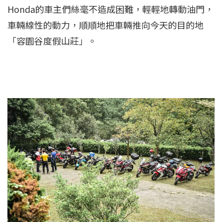
Honda的車主們絲毫不造成困難，輕輕地轉動油門，
車輛線性的動力，順順地把車輛推向今天的目的地
「容園谷度假山莊」。