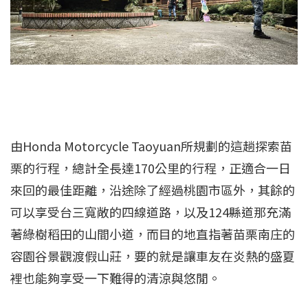
由Honda Motorcycle Taoyuan所規劃的這趟探索苗
栗的行程，總計全長達170公里的行程，正適合一日
來回的最佳距離，沿途除了經過桃園市區外，其餘的
可以享受台三寬敞的四線道路，以及124縣道那充滿
著綠樹稻田的山間小道，而目的地直指著苗栗南庄的
容園谷景觀渡假山莊，要的就是讓車友在炎熱的盛夏
裡也能夠享受一下難得的清涼與悠閒。