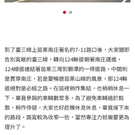
到了臺三線上苗栗南庄著名的7-11路口後，大家隨即
告別寬敞的臺三線，轉向124縣道朝著南庄邁進，
124線道連結著苗栗三灣到獅潭的一條道路，中間則
是貫穿南庄，若是要暢遊苗栗山線的風景，那124縣
道絕對是必經之路。在這裡稍作集結，也稍稍休息一
下，畢竟參與的車輛數眾多，為了避免車輛過於鬆
散，稍作停頓，大家也好趁機休息休息，畢竟接下來
的路段，路寬較為收窄一些，當然專注力就需要更為
提升了。