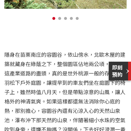
隱身在苗栗南庄的容園谷，依山傍水，北歐木屋的建
築就藏身在綠蔭之下，整個園區佔地兩公頃，藏身在
這產業道路的盡頭，真的是世外桃源一般的存在。落
羽松下戶外庭園，讓提早到的車友們坐在庭園下的椅
子上，雖然時值八月天，但是帶點涼意的山風，讓人
格外的神清氣爽。如果這樣都還無法消除你心底的
熱，那別擔心，容園谷內還有沁涼入心的天然山泉
池，瀑布沖下那天然的山泉，伴隨著細小水珠的空氣
吹到身旁，還嫌不夠嗎？沒關係，下去好好浸潤一番