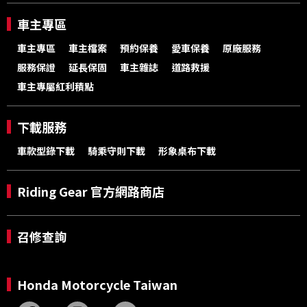
車主專區
車主專區
車主檔案
預約保養
愛車保養
原廠服務
服務保證
延長保固
車主雜誌
道路救援
車主專屬紅利積點
下載服務
車款型錄下載
騎乘守則下載
形象桌布下載
Riding Gear 官方網路商店
召修查詢
Honda Motorcycle Taiwan