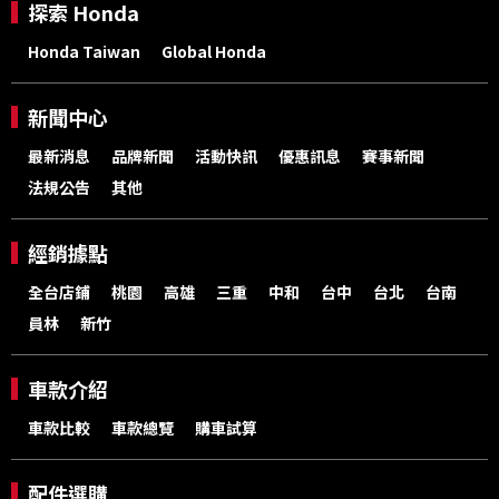
探索 Honda
Honda Taiwan
Global Honda
新聞中心
最新消息
品牌新聞
活動快訊
優惠訊息
賽事新聞
法規公告
其他
經銷據點
全台店鋪
桃園
高雄
三重
中和
台中
台北
台南
員林
新竹
車款介紹
車款比較
車款總覽
購車試算
配件選購