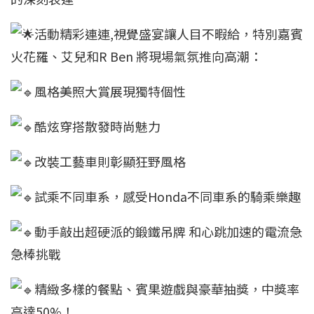
活動精彩連連,視覺盛宴讓人目不暇給，特別嘉賓
火花羅、艾兒和R Ben 將現場氣氛推向高潮：
風格美照大賞展現獨特個性
酷炫穿搭散發時尚魅力
改裝工藝車則彰顯狂野風格
試乘不同車系，感受Honda不同車系的騎乘樂趣
動手敲出超硬派的鍛鐵吊牌 和心跳加速的電流急
急棒挑戰
精緻多樣的餐點、賓果遊戲與豪華抽獎，中獎率
高達50%！