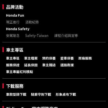
品牌活動
Honda Fun
現正進行
活動紀錄
Honda Safety
安駕理念
Safety-Taiwan
課程介紹與宣導
車主專區
車主專區
車主檔案
預約保養
愛車保養
原廠服務
服務保證
延長保固
車主雜誌
道路救援
車主專屬紅利積點
下載服務
車款型錄下載
騎乘守則下載
形象桌布下載