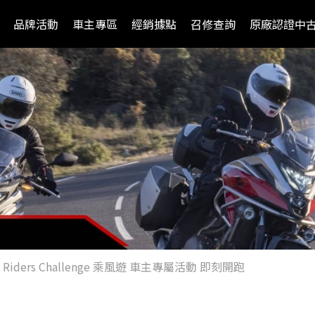
品牌活動
車主專區
經銷據點
召修查詢
原廠認證中
cle Riders Challenge 乘風遊 車主專屬活動 即刻開跑