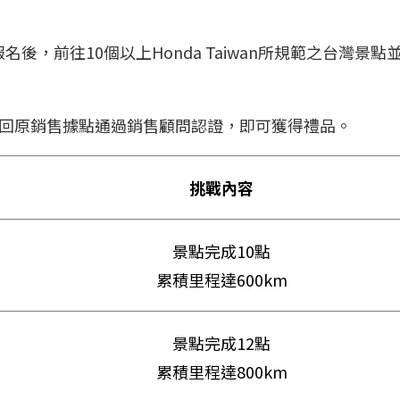
後，前往10個以上Honda Taiwan所規範之台灣景點
並回原銷售據點通過銷售顧問認證，即可獲得禮品。
挑戰內容
景點完成10點
累積里程達600km
景點完成12點
累積里程達800km