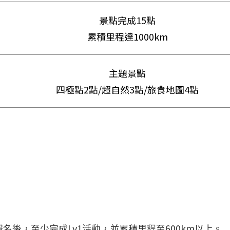
景點完成15點
累積里程達1000km
主題景點
四極點2點/超自然3點/旅食地圖4點
名後，至少完成Lv1活動，並累積里程至600km以上。